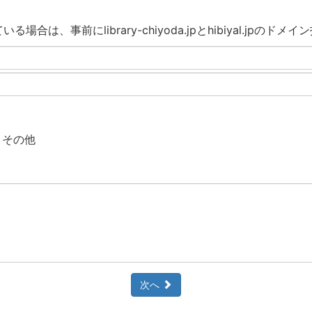
合は、事前にlibrary-chiyoda.jpとhibiyal.jpの
その他
次へ